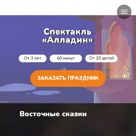
Спектакль
Спектакль
«Алладин»
«Алладин»
От 3 лет
60 минут
От 20 детей
ЗАКАЗАТЬ ПРАЗДНИК
Восточные сказки